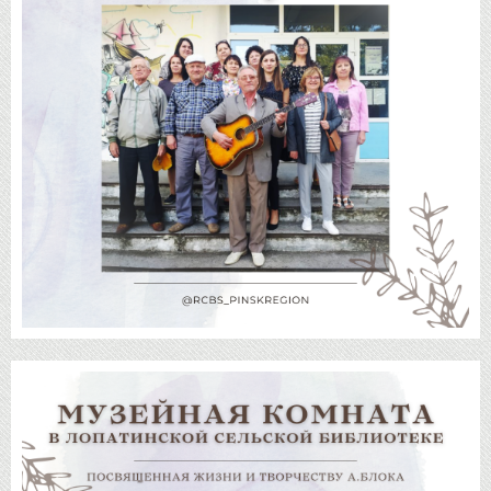
Савіч, Я.
Богданова, К.
Какшынская, В.
Степан, В.