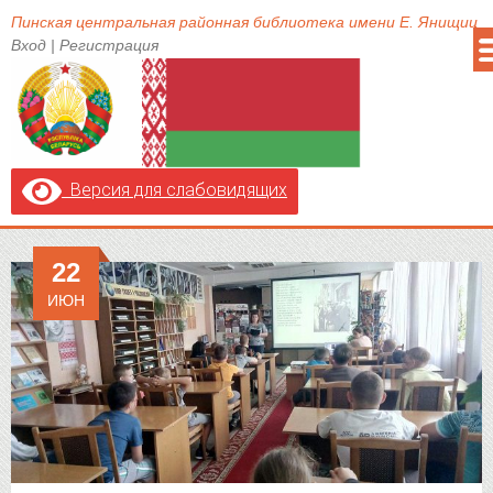
Пинская центральная районная библиотека имени Е. Янищиц
Вход
|
Регистрация
Версия для слабовидящих
22
ИЮН