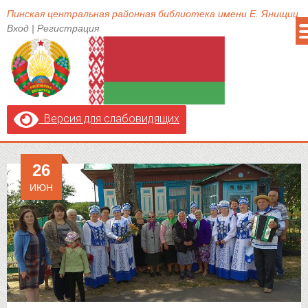
Пинская центральная районная библиотека имени Е. Янищиц
Вход
|
Регистрация
Версия для слабовидящих
26
ИЮН