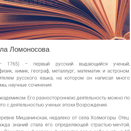
ила Ломоносова
– 1765) – первый русский выдающийся ученый,
зик, химик, географ, металлург, математик и астроном.
телем русского языка, на котором он написал много
амы, научные сочинения.
 академиком. Его разностороннюю деятельность можно по
что с деятельностью ученых эпохи Возрождения.
еревне Мишанинская, недалеко от села Холмогоры. Отец
жда знаний стала его определяющей страстью-мечтой,