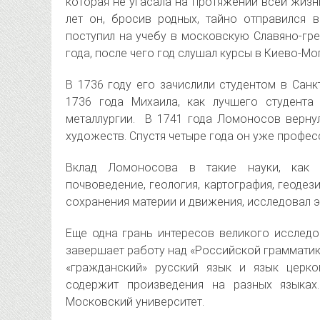
которая не угасала на протяжении всей жизни
лет он, бросив родных, тайно отправился 
поступил на учебу в московскую Славяно-гр
года, после чего год слушал курсы в Киево-М
В 1736 году его зачислили студентом в Санк
1736 года Михаила, как лучшего студента
металлургии. В 1741 года Ломоносов вернул
художеств. Спустя четыре года он уже профес
Вклад Ломоносова в такие науки, как фи
почвоведение, геология, картография, геодез
сохранения материи и движения, исследовал э
Еще одна грань интересов великого исследов
завершает работу над «Российской грамматик
«гражданский» русский язык и язык церко
содержит произведения на разных языка
Московский университет.