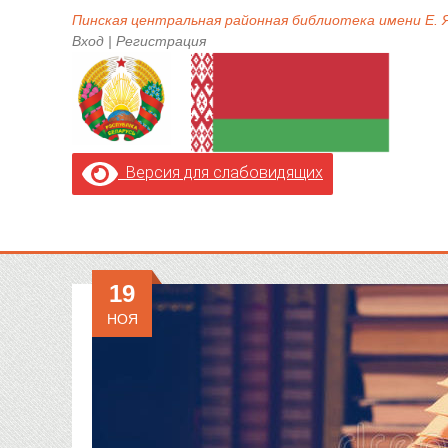
Пинская центральная районная библиотека имени Е.
Вход
|
Регистрация
Версия для слабовидящих
19
НОЯ