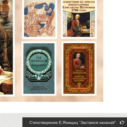
Стихотворение Е.Янищиц “Застаюся каханай”.