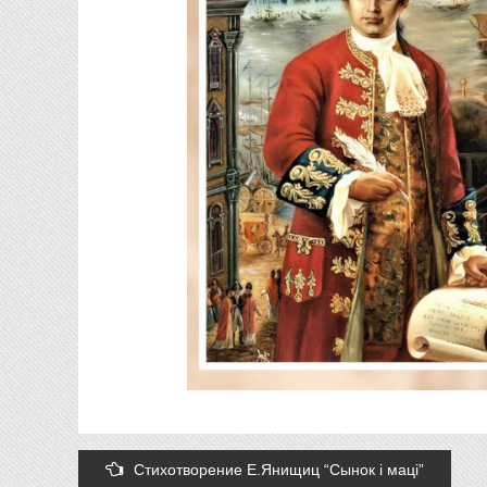
Post
Стихотворение Е.Янищиц “Сынок і маці”