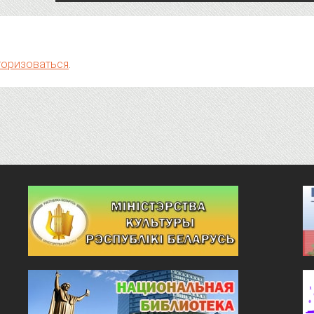
торизоваться
.