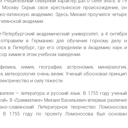
. Решительный северный характер дал о себе знать: в 19
в Москву. Скрыв свое крестьянское происхождение, он
еко-латинскую академию. Здесь Михаил проучился четыре
огилянской академии.
т-Петербургский академический университет, а 4 октября
 отправили в Германию для обучения горному делу и
ся в Петербург, где его определили в Академию наук и
сор химии в этом учебном заведении.
зика, химия, география, астрономия, минералогия,
ия, метеорология очень велик. Ученый обосновал принцип
лектричество и силу тяжести.
ателя — литература и русский язык. В 1755 году ученый
ой». В «Грамматике» Михаил Васильевич впервые различил
вно-славянский. Литературное творчество Ломоносова
х. В 1755 году по проекту Ломоносова был основан