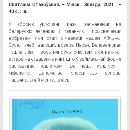
Святлана Стахоўская. – Мінск : Звязда, 2021 . –
40 с. : іл.
У зборнік уключаны казкі, заснаваныя на
беларускіх легендах і паданнях і прысвечаныя
вобразам, якія сталі сімваламі нашай Айчыны.
Бусел, хлеб, валошкі, возера Нарач, Белавежская
пушча, лён — вось няпоўны спіс тэм, якія натхнілі
аўтара на стварэнне кнігі, што ў займальнай форме
распавядае падлеткам пра нашу культуру і
міфалогію, дапамагае спасцігнуць асновы
нацыянальнай ментальнасці.