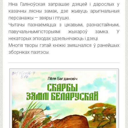
Ніна Галіноўская запрашае дзяцей і дарослых у
казачны лясны замак, дзе жывуць арыгінальныя
персанажы — звяры і птушкі.
Чытачы пазнаёмяцца з цікавымі, разнастайнымі,
павучальнымігісторыямі жыхароў замка. У
некаторых эпізодах удзельнічаюць і дзеці.
Многія творы гэтай кніжкі змяшчаліся ў ранейшых
зборніках паэтэсы.