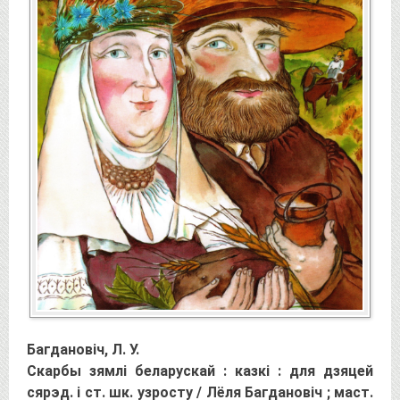
Багдановіч, Л. У.
Скарбы зямлі беларускай : казкі : для дзяцей
сярэд. і ст. шк. узросту / Лёля Багдановіч ; маст.