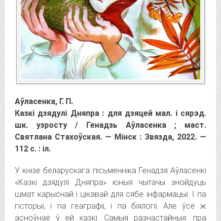
Аўласенка, Г. П.
Казкі дзядулі Дняпра : для дзяцей мал. і сярэд.
шк. узросту / Генадзь Аўласенка ; маст.
Святлана Стахоўская. — Мінск : Звязда, 2022. —
112 с. : іл.
У кнізе беларускага пісьменніка Генадзя Аўласенкі
«Казкі дзядулі Дняпра» юныя чытачы знойдуць
шмат карыснай і цікавай для сябе інфармацыі. I па
гісторыі, і па геаграфіі, і па біялогіі. Але ўсё ж
асноўнае ў ей казкі. Самыя разнастайныя: пра