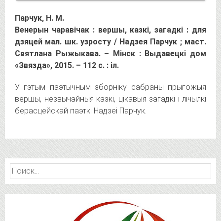
Парчук, Н. М.
Венерын чаравічак : вершы, казкі, загадкі : для
дзяцей мал. шк. узросту / Надзея Парчук ; маст.
Святлана Рыжыкава. – Мінск : Выдавецкі дом
«Звязда», 2015. – 112 с. : іл.
У гэтым паэтычным зборніку сабраны прыгожыя
вершы, незвычайныя казкі, цікавыя загадкі і лічылкі
берасцейскай паэткі Надзеі Парчук.
Найти: