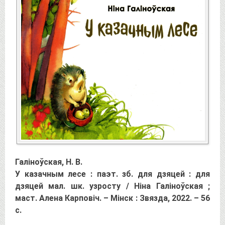
Галіноўская, Н. В.
У казачным лесе : паэт. зб. для дзяцей : для
дзяцей мал. шк. узросту / Ніна Галіноўская ;
маст. Алена Карповіч. – Мінск : Звязда, 2022. – 56
с.