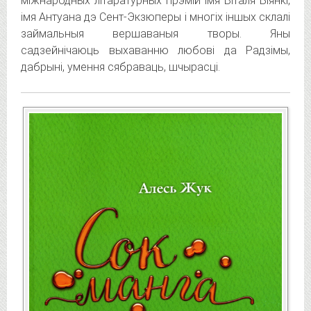
міжнародных літаратурных прэмій імя Віталя Біянкі,
імя Антуана дэ Сент-Экзюперы і многіх іншых склалі
займальныя вершаваныя творы. Яны
садзейнічаюць выхаванню любові да Радзімы,
дабрыні, умення сябраваць, шчырасці.