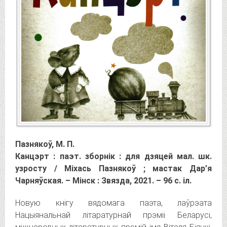
Пазнякоў, М. П.
Канцэрт : паэт. зборнік : для дзяцей мал. шк.
узросту / Міхась Пазнякоў ; мастак Дар’я
Чарняўская. – Мінск : Звязда, 2021. – 96 с. іл.
Новую кнігу вядомага паэта, лаўрэата
Нацыянальнай літаратурнай прэміі Беларусі,