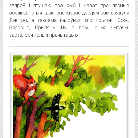
звяроў і птушак, пра рыб і нават пра лясныя
расліны. Гэтыя казкі расказвае дзецям сам дзядуля
Дняпро, а таксама галоўныя яго прытокі: Сож,
Бярэзіна, Прыпяць. Ну а вам, юныя чытачы,
засталося толькі прачытаць іх.