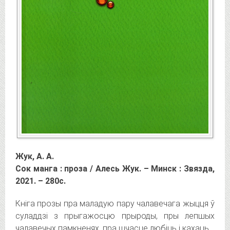
Жук, А. А.
Сок манга : проза / Алесь Жук. – Минск : Звязда,
2021. – 280с.
Кніга прозы пра маладую пару чалавечага жыцця ў
суладдзі з прыгажосцю прыроды, пры лепшых
чалавечых памкненях, пра шчасце любіць і кахаць.