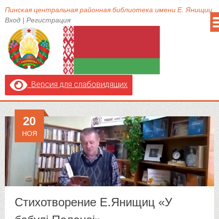
Пинская центральная районная библиотека имени Е. Янищиц
Вход
|
Регистрация
Версия для слабовидящих
20
НОЯ
Стихотворение Е.Янищиц «У