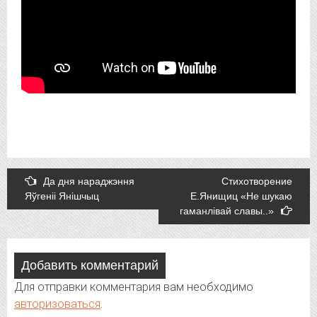
Post
Да дня нараджэння
Стихотворение
Яўгеніі Янішчыц
Е.Янищиц «Не шукаю
navigation
гаманлівай славы..»
Добавить комментарий
Для отправки комментария вам необходимо
авторизоваться
.