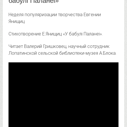
бабулі Паланеі»
Неделя популяризации творчества Евгении
Янищиц.
Стихотворение Е.Янищиц «У бабулі Паланеі».
Читает Валерий Гришковец, научный сотрудник
Лопатинской сельской библиотеки-музея А.Блока.