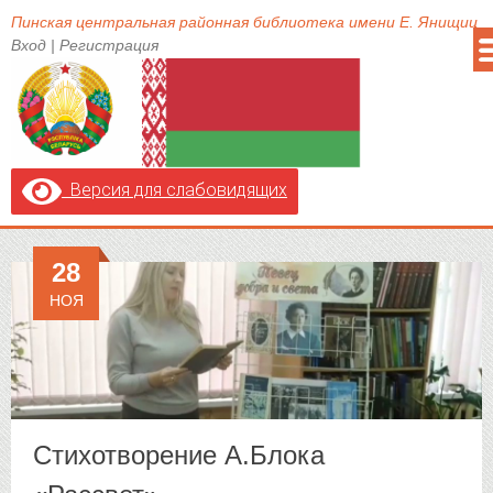
Пинская центральная районная библиотека имени Е. Янищиц
Вход
|
Регистрация
Версия для слабовидящих
28
НОЯ
Стихотворение А.Блока