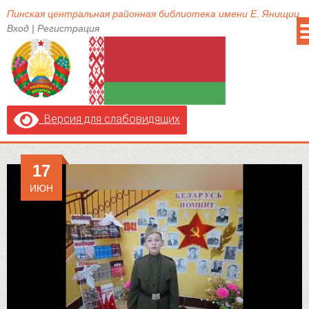
Пинская центральная районная библиотека имени Е. Янищиц
Вход
|
Регистрация
Версия для слабовидящих
17
ИЮН