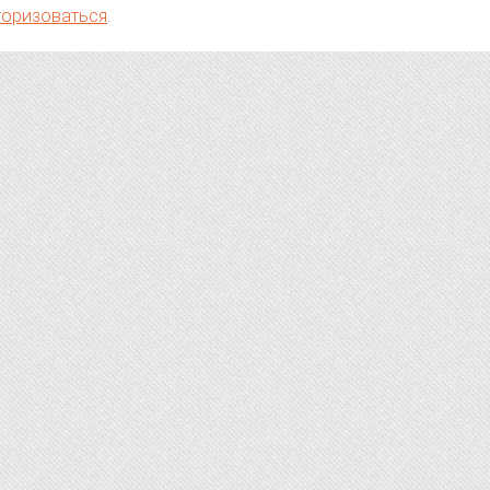
торизоваться
.