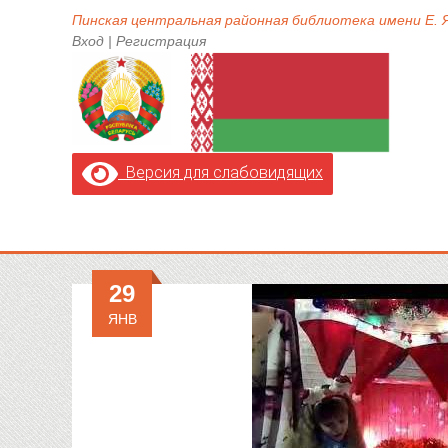
Пинская центральная районная библиотека имени Е.
Вход
|
Регистрация
Версия для слабовидящих
29
ЯНВ