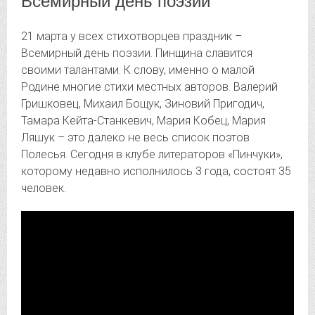
Всемирный день поэзии
21 марта у всех стихотворцев праздник –
Всемирный день поэзии. Пинщина славится
своими талантами. К слову, именно о малой
Родине многие стихи местных авторов. Валерий
Гришковец, Михаил Бощук, Зиновий Пригодич,
Тамара Кейта-Станкевич, Мария Кобец, Мария
Ляшук – это далеко не весь список поэтов
Полесья. Сегодня в клубе литераторов «Пинчуки»,
которому недавно исполнилось 3 года, состоят 35
человек.