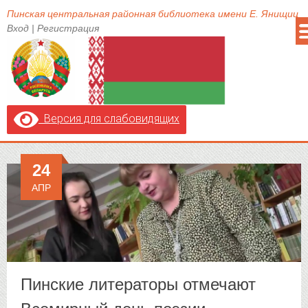
Пинская центральная районная библиотека имени Е. Янищиц
Вход
|
Регистрация
Версия для слабовидящих
24
АПР
Пинские литераторы отмечают