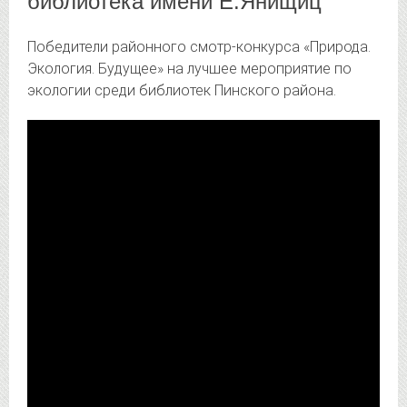
библиотека имени Е.Янищиц
Победители районного смотр-конкурса «Природа.
Экология. Будущее» на лучшее мероприятие по
экологии среди библиотек Пинского района.