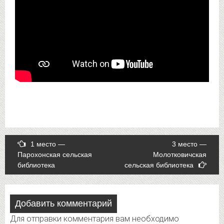
Post
1 место —
3 место —
Парохонская сельская
Молотковичская
navigation
библиотека
сельская библиотека
Добавить комментарий
Для отправки комментария вам необходимо