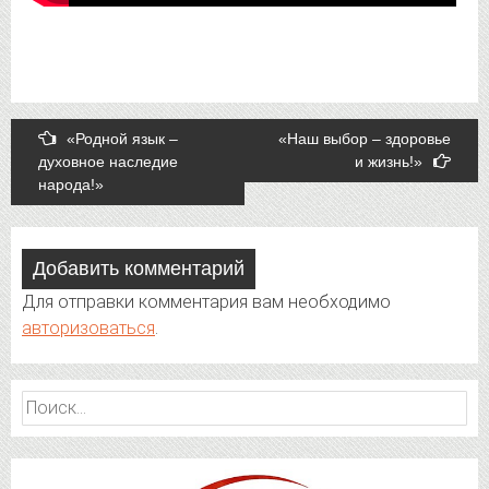
Post
«Родной язык –
«Наш выбор – здоровье
духовное наследие
и жизнь!»
navigation
народа!»
Добавить комментарий
Для отправки комментария вам необходимо
авторизоваться
.
Найти: