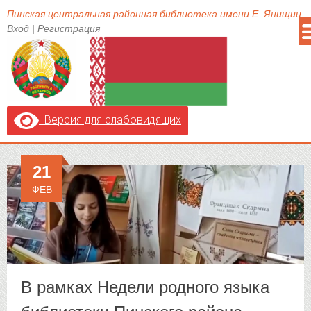
Пинская центральная районная библиотека имени Е. Янищиц
Вход
|
Регистрация
Версия для слабовидящих
21
ФЕВ
В рамках Недели родного языка