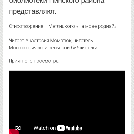
библиотеки Пинского района
представляют.
Стихотворение Н.Метлицкого «На мове роднай».
Читает Анастасия Моматюк, читатель
Молотковичской сельской библиотеки.
Приятного просмотра!