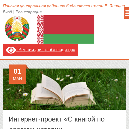
Пинская центральная районная библиотека имени Е. Янищиц
Вход
|
Регистрация
Версия для слабовидящих
01
МАЙ
Интернет-проект «С книгой по