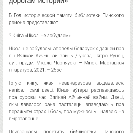
дорогам истории»
В Год исторической памяти библиотеки Пинского
района представляют.
? Кніга «Ніколі не забудзем».
Ніколі не забудзем: аповеды беларускіх дзяцей пра
дні Вялікай Айчыннай вайны / уклад. Пятро Рунец,
аўт. прадм. Мікола Чарняўскі. – Мінск: Мастацкая
літаратура, 2021. – 255с.
Гэтую кнігу, якая неаднаразова выдавалася,
напісалі самі дзеці. Юныя аўтары распавядаюць
пра суровы час Вялікай Айчыннай вайны. Дзеці,
якім давялося рана пасталець, апавядаюць пра
перажыты страх і боль, пра мужнасць і надзею на
выратаванне.
Приглашаем посетить библиотеки Пинского