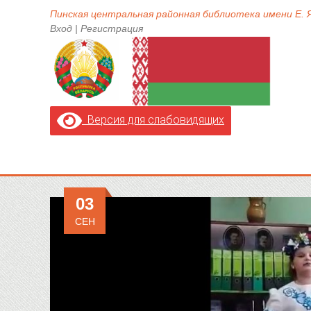
Пинская центральная районная библиотека имени Е.
Вход
|
Регистрация
Версия для слабовидящих
03
СЕН