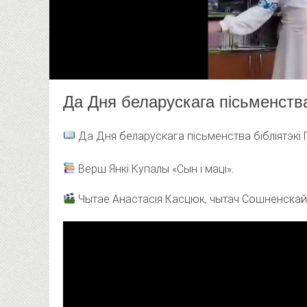
Да Дня беларускага пісьменств
Да Дня беларускага пісьменства бібліятэкі 
Верш Янкі Купалы «Сын і маці».
Чытае Анастасія Касцюк, чытач Сошненскай с