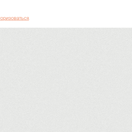
торизоваться
.