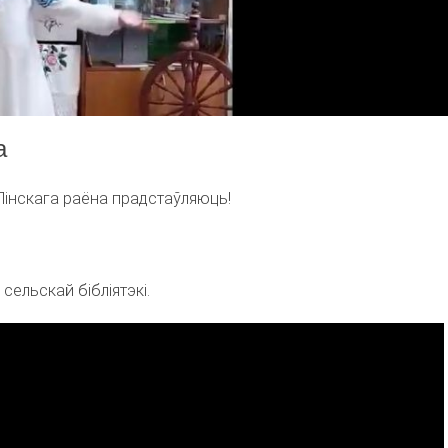
а
Пінскага раёна прадстаўляюць!
ельскай бібліятэкі.