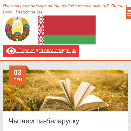
Пинская центральная районная библиотека имени Е. Янищиц
Вход
|
Регистрация
Версия для слабовидящих
03
СЕН
Чытаем па-беларуску