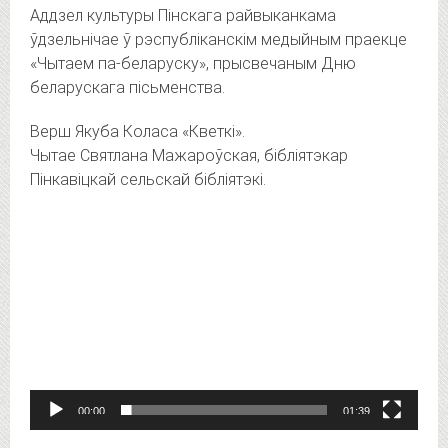
Аддзел культуры Пінскага райвыканкама
ўдзельнічае ў рэспубліканскім медыйным праекце
«Чытаем па-беларуску», прысвечаным Дню
беларускага пісьменства.
Верш Якуба Коласа «Кветкі».
Чытае Святлана Мажароўская, бібліятэкар
Пінкавіцкай сельскай бібліятэкі.
Видеоплеер
00:00
01:39