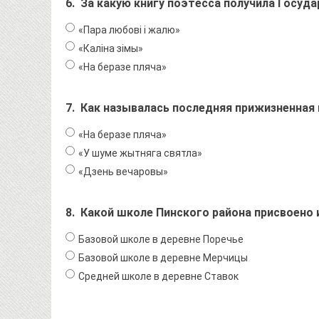
6.
За какую книгу поэтесса получила Госуд
«Пара любові і жалю»
«Каліна зімы»
«На беразе пляча»
7.
Как называлась последняя прижизненная
«На беразе пляча»
«У шуме жытняга святла»
«Дзень вечаровы»
8.
Какой школе Пинского района присвоено
Базовой школе в деревне Поречье
Базовой школе в деревне Мерчицы
Средней школе в деревне Ставок