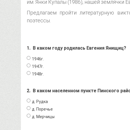
им. Янки Купалы (1986), нашей землячки 
Предлагаем пройти литературную викт
поэтессы.
1.
В каком году родилась Евгения Янищиц?
1946г.
1947г.
1948г.
2.
В каком населенном пункте Пинского рай
д. Рудка
д. Поречье
д. Мерчицы