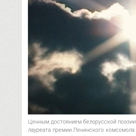
Ценным достоянием белорусской поэзии 
лауреата премии Ленинского комсомола 