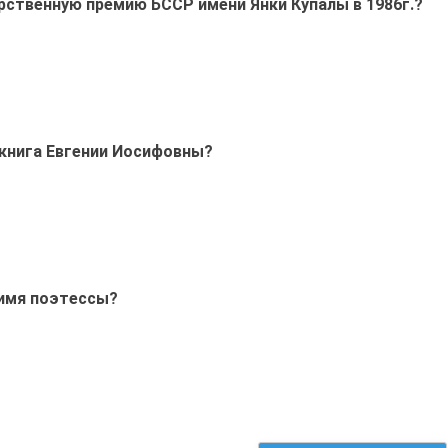
арственную премию БССР имени Янки Купалы в 1986г.?
 книга Евгении Иосифовны?
 имя поэтессы?