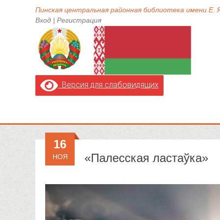
Пинская центральная районная библиотека имени Е.
Вход
|
Регистрация
Версия для слабовидящих
16
«Палесская ластаўка»
НОЯ