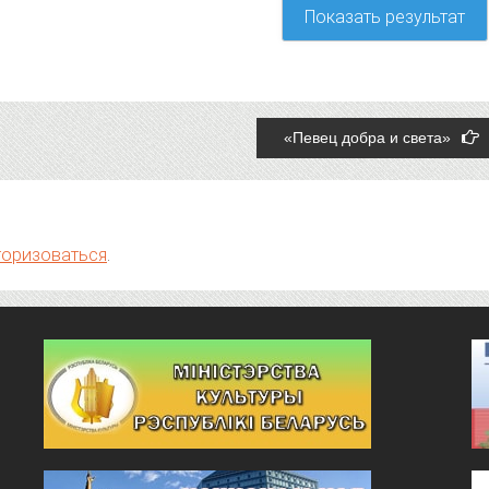
«Певец добра и света»
торизоваться
.