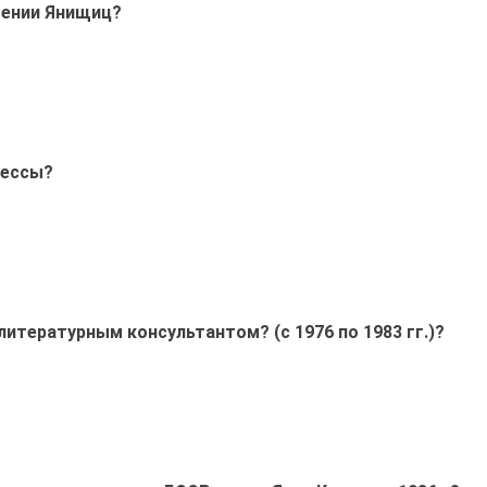
гении Янищиц?
тессы?
литературным консультантом? (с 1976 по 1983 гг.)?