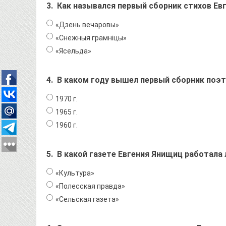
3.
Как назывался первый сборник стихов Ев
«Дзень вечаровы»
«Снежныя грамніцы»
«Ясельда»
4.
В каком году вышел первый сборник поэ
1970 г.
1965 г.
1960 г.
5.
В какой газете Евгения Янищиц работала 
«Культура»
«Полесская правда»
«Сельская газета»