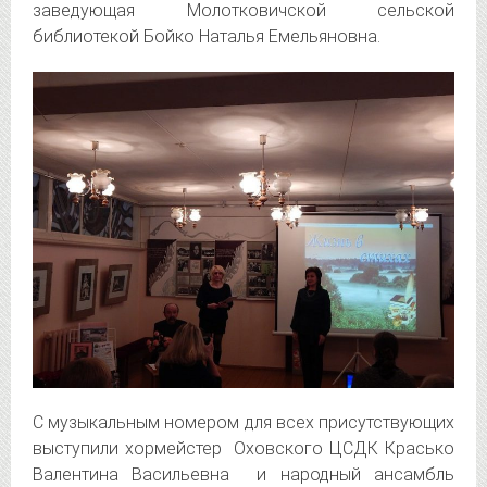
заведующая Молотковичской сельской
библиотекой Бойко Наталья Емельяновна.
С музыкальным номером для всех присутствующих
выступили хормейстер Оховского ЦСДК Красько
Валентина Васильевна и народный ансамбль