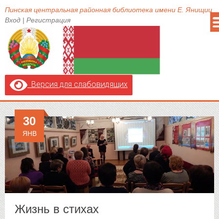
Пинская центральная районная библиотека имени Е. Янищиц
Вход
|
Регистрация
Версия для слабовидящих
30
ЯНВ
Жизнь в стихах