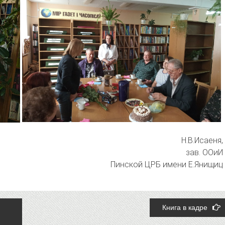
Н.В.Исаеня,
зав. ООиИ
Пинской ЦРБ имени Е.Янищиц
Книга в кадре