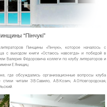
инщины “Пінчукі”
литераторов Пинщины «Пінчукі», которое началось с
вца с выходом книги «Остаюсь навсегда»
и победой в
или Валерия Фёдоровича коллеги по клубу литераторов и
имени Е.Янищиц.
ке, где обсуждались организационные вопросы клуба
стихи читали З.В.Савило, А.В.Козич, А.О.Новгородская,
льский.