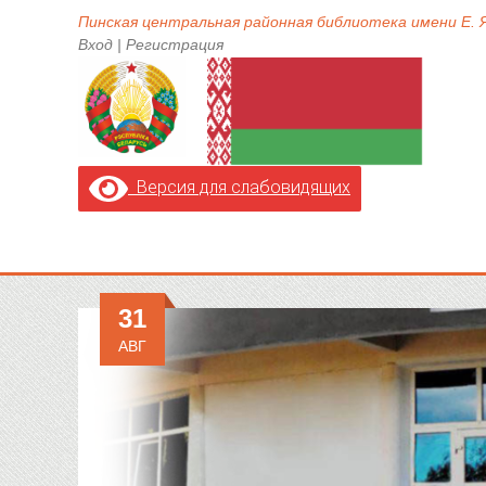
Пинская центральная районная библиотека имени Е.
Вход
|
Регистрация
Версия для слабовидящих
31
АВГ