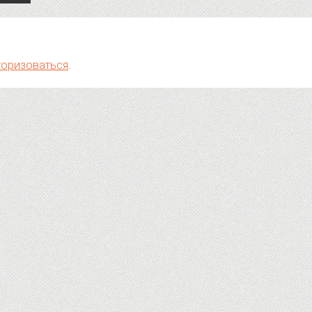
торизоваться
.