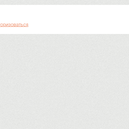
торизоваться
.