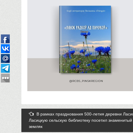
Post
В рамках празднования 500-летия деревни Ласи
Ласицкую сельскую библиотеку посетил знаменитый
navigation
земляк