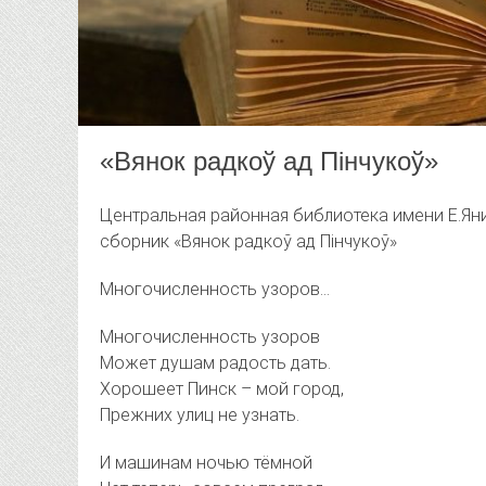
«Вянок радкоў ад Пінчукоў»
Центральная районная библиотека имени Е.Я
сборник «Вянок радкоў ад Пінчукоў»
Многочисленность узоров…
Многочисленность узоров
Может душам радость дать.
Хорошеет Пинск – мой город,
Прежних улиц не узнать.
И машинам ночью тёмной