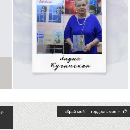
цк
«Край мой — гордость моя!»