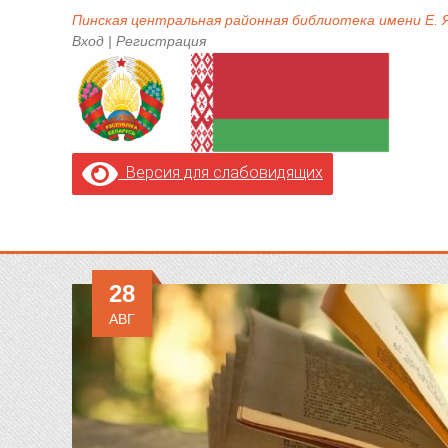
Пинская центральная районная библиотека имени Е.
Вход
|
Регистрация
Версия для слабовидящих
28
АВГ