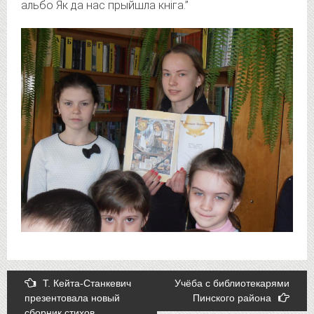
альбо Як да нас прыйшла кніга.”
Post
Т. Кейта-Станкевич
Учёба с библиотекарями
презентовала новый
Пинского района
navigation
сборник стихов