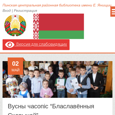
Пинская центральная районная библиотека имени Е. Янищиц
Вход
|
Регистрация
Версия для слабовидящих
02
МАЙ
Вусны часопіс “Блаславённыя