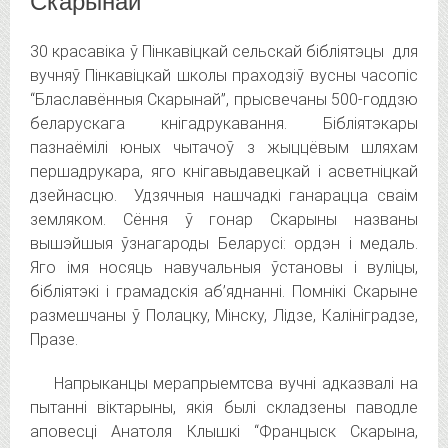
Скарынай”
30 красавіка ў Пінкавіцкай сельскай бібліятэцы для
вучняў Пінкавіцкай школы праходзіў вусны часопіс
“Блаславённыя Скарынай”, прысвечаны 500-годдзю
беларускага кнігадрукавання.
Бібліятэкары
пазнаёмілі юных чытачоў з жыццёвым шляхам
першадрукара, яго кнігавыдавецкай і асветніцкай
дзейнасцю. Удзячныя нашчадкі ганарацца сваім
земляком. Сёння ў гонар Скарыны названы
вышэйшыя ўзнагароды Беларусі: ордэн і медаль.
Яго імя носяць навучальныя ўстановы і вуліцы,
бібліятэкі і грамадскія аб’яднанні. Помнікі Скарыне
размешчаны ў Полацку, Мінску, Лідзе, Калініградзе,
Празе.
Напрыканцы мерапрыемтсва вучні адказвалі на
пытанні віктарыны, якія былі складзены паводле
аповесці Анатоля Клышкі “Францыск Скарына,