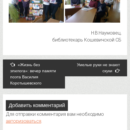
Н.В.Наумовец,
библиотекарь Кошевичской СБ
Post
«Жизнь без
Умелые руки не знают
эпилога»: вечер памяти
скуки
navigation
поэта Василия
Коротышевского
Добавить комментарий
Для отправки комментария вам необходимо
авторизоваться
.