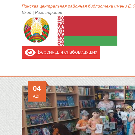
Пинская центральная районная библиотека имени Е.
Вход
|
Регистрация
Версия для слабовидящих
04
АВГ