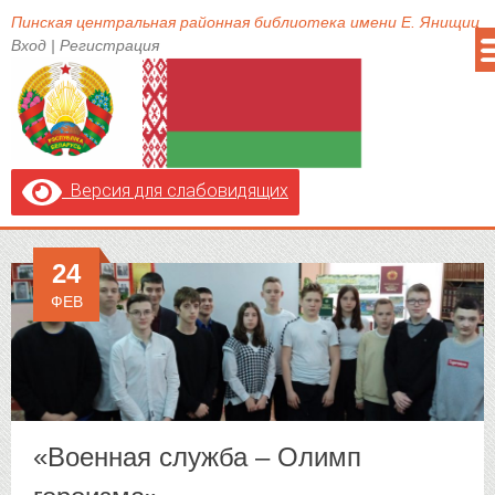
Пинская центральная районная библиотека имени Е. Янищиц
Вход
|
Регистрация
Версия для слабовидящих
24
ФЕВ
«Военная служба – Олимп