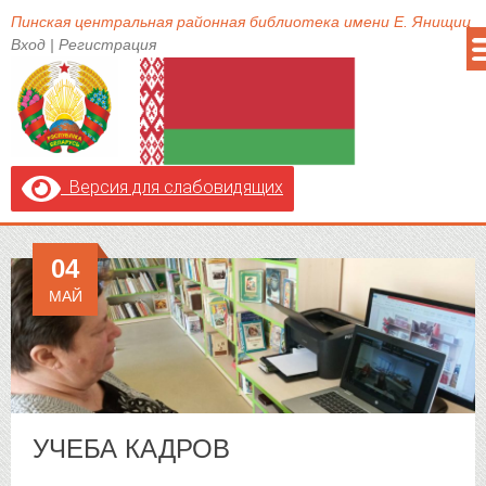
Пинская центральная районная библиотека имени Е. Янищиц
Вход
|
Регистрация
Версия для слабовидящих
04
МАЙ
УЧЕБА КАДРОВ