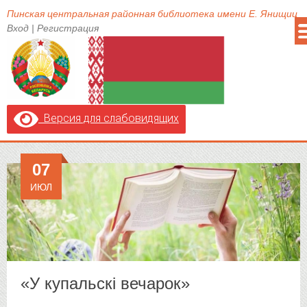
Пинская центральная районная библиотека имени Е. Янищиц
Вход
|
Регистрация
Версия для слабовидящих
07
ИЮЛ
«У купальскі вечарок»