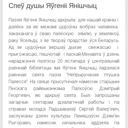
Спеў душы Яўгеніі Янішчыц
Паэзія Яўгеніі Янішчыц адкрыла для нашай краіны і
далёка за яе межамі цудоўны вобраз чалавека,
закаханага ў сваю палескую зямлю, у землякоў,
раку Ясельду, з яе твораў прадстае ўся Беларусь.
Ад яе цудоўных вершаў дыхае свежасцю і
прыгожасцю, пяшчотай і ласкай.
Менавіта ў дзень
нараджэння паэтэсы 20 лістапада ў цэнтральнай
раённай бібліятэцы імя Яўгеніі Янішчыц ладзілася
раённае свята паэзіі “Непрыручаная птушка
Палесся”. На свяце прысутнічалі намеснік старшыні
Пінскага райвыканкама Палхоўскі Дзмітрый
Георгіевіч, які адкрыў свята. Былі запрошаны
загадчык сектарам ідэалагічнай работы і па
справах моладзі Падшывалаў Сяргей Валер’евіч,
заслужаны дзеяч культуры Лемяшэўскі Дзям’ян
Рыгоравіч, намеснік начальніка аддзела па