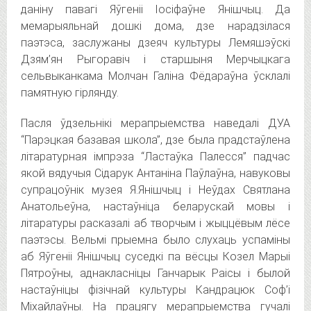
даніну павагі Яўгеніі Іосіфаўне Янішчыц. Да
мемарыяльнай дошкі дома, дзе нарадзілася
паэтэса, заслужаны дзеяч культуры Лемяшэўскі
Дзям’ян Рыгоравіч і старшыня Мерчыцкага
сельвыканкама Молчан Галіна Фёдараўна ўсклалі
памятную гірлянду.
Пасля ўдзельнікі мерапрыемства наведалі ДУА
“Парэцкая базавая школа”, дзе была прадстаўлена
літаратурная імпрэза “Ластаўка Палесся” падчас
якой вядучыя Сідарук Антаніна Паўлаўна, навуковы
супрацоўнік музея Я.Янішчыц і Неўдах Святлана
Анатольеўна, настаўніца беларускай мовы і
літаратуры расказалі аб творчым і жыццёвым лёсе
паэтэсы. Вельмі прыемна было слухаць успаміны
аб Яўгеніі Янішчыц суседкі па вёсцы Козел Марыі
Пятроўны, аднакласніцы Ганчарык Раісы і былой
настаўніцы фізічнай культуры Кандрацюк Соф’і
Міхайлаўны. На працягу мерапрыемства гучалі