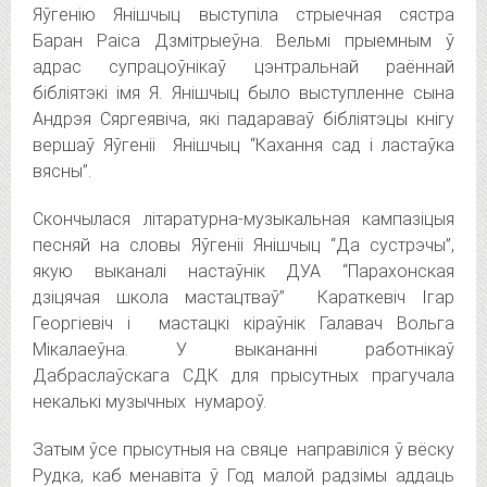
Яўгенію Янішчыц выступіла стрыечная сястра
Баран Раіса Дзмітрыеўна. Вельмі прыемным ў
адрас супрацоўнікаў цэнтральнай раённай
бібліятэкі імя Я. Янішчыц было выступленне сына
Андрэя Сяргеявіча, які падараваў бібліятэцы кнігу
вершаў Яўгеніі Янішчыц “Кахання сад і ластаўка
вясны”.
Скончылася літаратурна-музыкальная кампазіцыя
песняй на словы Яўгеніі Янішчыц “Да сустрэчы”,
якую выканалі настаўнік ДУА “Парахонская
дзіцячая школа мастацтваў” Караткевіч Ігар
Георгіевіч і мастацкі кіраўнік Галавач Вольга
Мікалаеўна. У выкананні работнікаў
Дабраслаўскага СДК для прысутных прагучала
некалькі музычных нумароў.
Затым ўсе прысутныя на свяце направіліся ў вёску
Рудка, каб менавіта ў Год малой радзімы аддаць