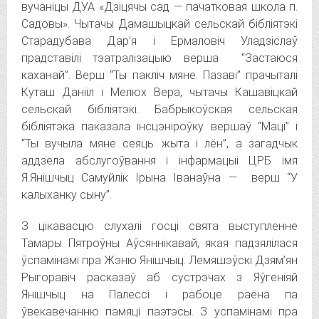
вучаніцы ДУА «Дзіцячы сад — пачатковая школа п.
Садовы». Чытачы Дамашыцкай сельскай бібліятэкі
Старадубава Дар’я і Ермаловіч Уладзіслаў
прадставілі тэатралізацыю верша “Застаюся
каханай”. Верш “Ты пакліч мяне. Пазаві” прачыталі
Куташ Данііл і Мелюх Вера, чытачы Кашавіцкай
сельскай бібліятэкі. Бабрыкоўская сельская
бібліятэка паказала інсцэніроўку вершаў “Маці” і
“Ты вучыла мяне сеяць жыта і лён”, а загадчык
аддзела абслугоўвання і інфармацыі ЦРБ імя
Я.Янішчыц Самуйлік Ірына Іванаўна — верш “У
калыханку сыну”.
З цікавасцю слухалі госці свята выступленне
Тамары Пятроўны Аўсяннікавай, якая падзялілася
ўспамінамі пра Жэню Янішчыц. Лемяшэўскі Дзям’ян
Рыгоравіч расказаў аб сустрэчах з Яўгеніяй
Янішчыц на Палессі і рабоце раёна па
ўвекавечанню памяці паэтэсы. З успамінамі пра