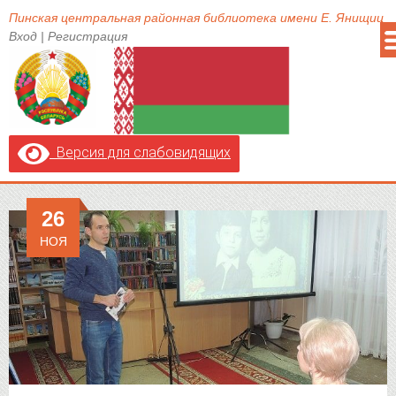
Пинская центральная районная библиотека имени Е. Янищиц
Вход
|
Регистрация
Версия для слабовидящих
26
НОЯ