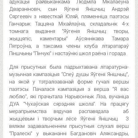
адукацыі райвыканкама Людміла Мікалаеўна
Двараніновіч, сын Яўгеніі Янішчыц Андрэй
Сяргеевіч з нявесткай Юляй, пляменніца паэтэсы
Ганчарык Таццяна Міхайлаўна, складальнік 4-х
томнага выдання “Яўгенія Янішчыц: творы,
жыццяпіс, каментарыі” Аўсяннікава Тамара
Пятроўна, а таксама члены клуба літаратараў
Піншчыны “Пінчукі” і настаўнікі школ раёна і горада.
Для прысутных была падрыхтавана літаратурна-
музычная кампазіцыя “Спеў душы Яўгеніі Янішчыц”,
на якой у тэтралізаванай форме гучалі вершы
паэтэсы. Пачалася кампазіцыя з верша “Я вас
люблю”, які прачытала Нарывончык Ліза, вучаніца
ДУА “Чухаўская сярэдняя школа”. На працягу
мерапрыемства вядучая распавядала аб
жыццёвым і творчым лёсе Яўгеніі Янішчыц. З
вялікім задавальненнем прысутныя слухалі верш
“Пралескі” у выкананні Багдановіч Аляксандры,