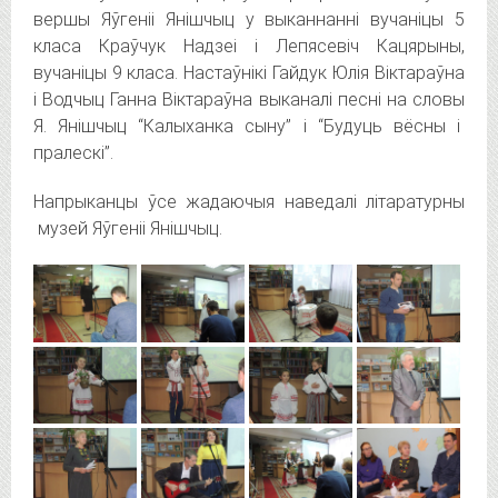
вершы Яўгеніі Янішчыц у выканнанні вучаніцы 5
класа Краўчук Надзеі і Лепясевіч Кацярыны,
вучаніцы 9 класа. Настаўнікі Гайдук Юлія Віктараўна
і Водчыц Ганна Віктараўна выканалі песні на словы
Я. Янішчыц “Калыханка сыну” і “Будуць вёсны і
пралескі”.
Напрыканцы ўсе жадаючыя наведалі літаратурны
музей Яўгеніі Янішчыц.