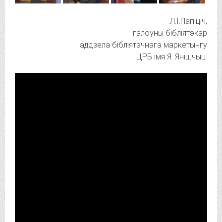
Л.І.Папіціч,
галоўны бібліятэкар
аддзела бібліятэчнага маркетынгу
ЦРБ імя Я. Янішчыц.