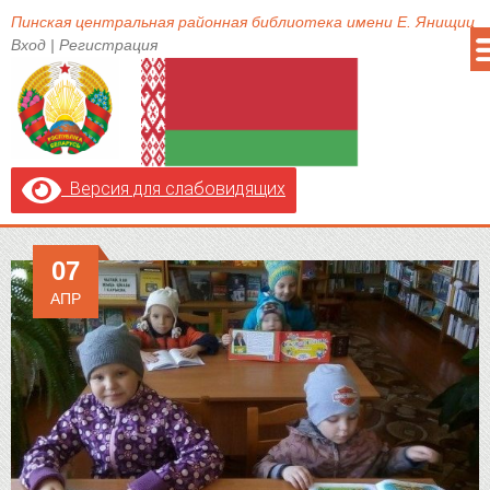
Пинская центральная районная библиотека имени Е. Янищиц
Вход
|
Регистрация
Версия для слабовидящих
07
АПР