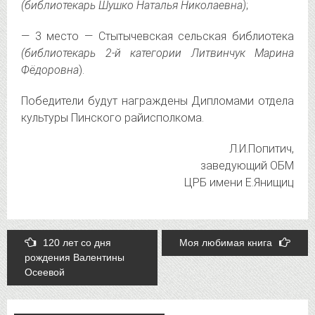
(библиотекарь Шушко Наталья Николаевна)
;
— 3 место — Стытычевская сельская библиотека
(библиотекарь 2-й категории Литвинчук Марина
Фёдоровна
).
Победители будут награждены Дипломами отдела
культуры Пинского райисполкома.
Л.И.Попитич,
заведующий ОБМ
ЦРБ имени Е.Янищиц
Post
120 лет со дня
Моя любимая книга
рождения Валентины
navigation
Осеевой