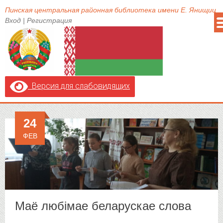
Пинская центральная районная библиотека имени Е. Янищиц
Вход
|
Регистрация
Версия для слабовидящих
24
ФЕВ
Маё любімае беларускае слова