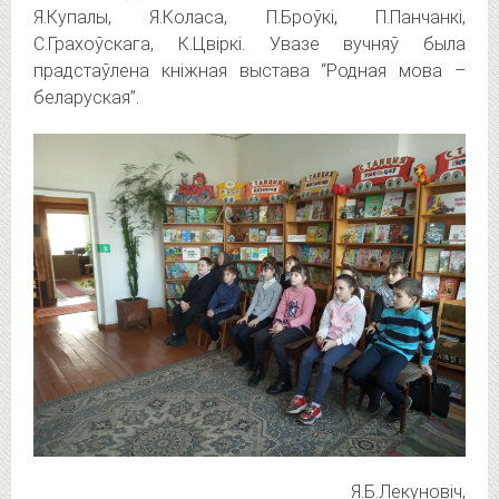
Я.Купалы, Я.Коласа, П.Броўкі, П.Панчанкі,
С.Грахоўскага, К.Цвіркі. Увазе вучняў была
прадстаўлена кніжная выстава “Родная мова –
беларуская”.
Я.Б.Лекуновіч,