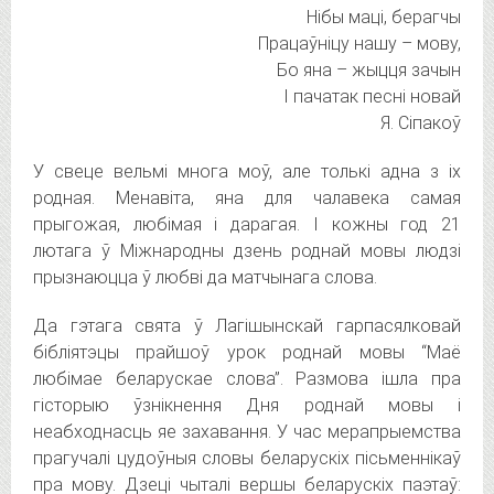
Нібы маці, берагчы
Працаўніцу нашу – мову,
Бо яна – жыцця зачын
І пачатак песні новай
Я. Сіпакоў
У свеце вельмі многа моў, але толькі адна з іх
родная. Менавіта, яна для чалавека самая
прыгожая, любімая і дарагая. І кожны год 21
лютага ў Міжнародны дзень роднай мовы людзі
прызнаюцца ў любві да матчынага слова.
Да гэтага свята ў Лагішынскай гарпасялковай
бібліятэцы прайшоў урок роднай мовы “Маё
любімае беларускае слова”. Размова ішла пра
гісторыю ўзнікнення Дня роднай мовы і
неабходнасць яе захавання. У час мерапрыемства
прагучалі цудоўныя словы беларускіх пісьменнікаў
пра мову. Дзеці чыталі вершы беларускіх паэтаў: