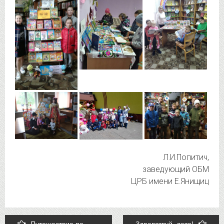
Л.И.Попитич,
заведующий ОБМ
ЦРБ имени Е.Янищиц
Post