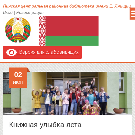
Пинская центральная районная библиотека имени Е. Янищиц
Вход
|
Регистрация
Версия для слабовидящих
02
ИЮН
Книжная улыбка лета