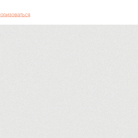
торизоваться
.