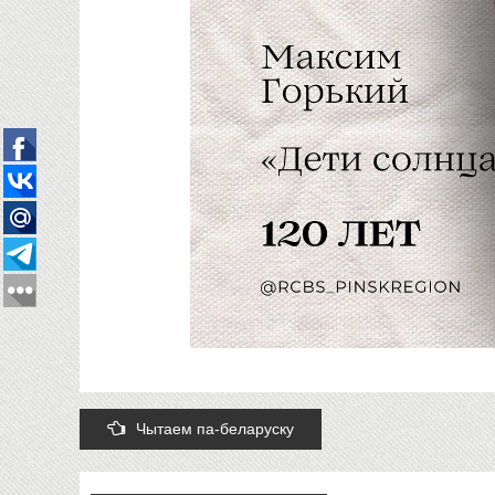
Post
Чытаем па-беларуску
navigation