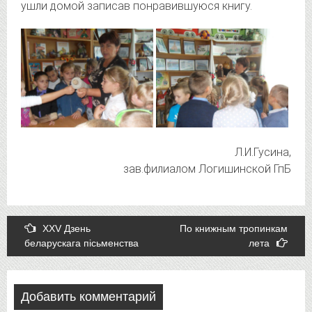
ушли домой записав понравившуюся книгу.
Л.И.Гусина,
зав.филиалом Логишинской ГпБ
Post
XXV Дзень
По книжным тропинкам
беларускага пісьменства
лета
navigation
Добавить комментарий