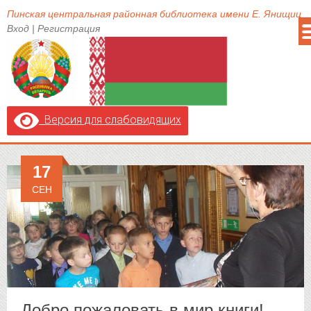
Пинская центральная районная библиотека имени Е. Янищиц
Вход
|
Регистрация
Версия для слабовидящих
17
СЕН
Добро пожаловать в мир книги!