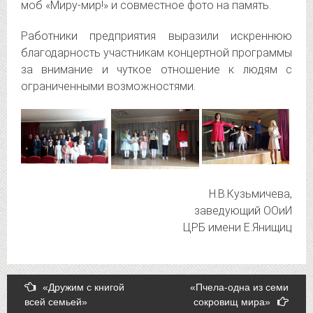
моб «Миру-мир!» и совместное фото на память.
Работники предприятия выразили искреннюю
благодарность участникам концертной программы
за внимание и чуткое отношение к людям с
ограниченными возможностями.
Н.В.Кузьмичева,
заведующий ООиИ
ЦРБ имени Е.Янищиц
Post
«Дружим с книгой
«Пчела-одна из семи
всей семьей»
сокровищ мира»
navigation