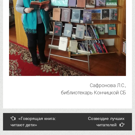
Сафронова Л.С.,
библиотекарь Кончицкой СБ
Post
«Говорящая книга:
Созвездие лучших
читают дети»
читателей
navigation