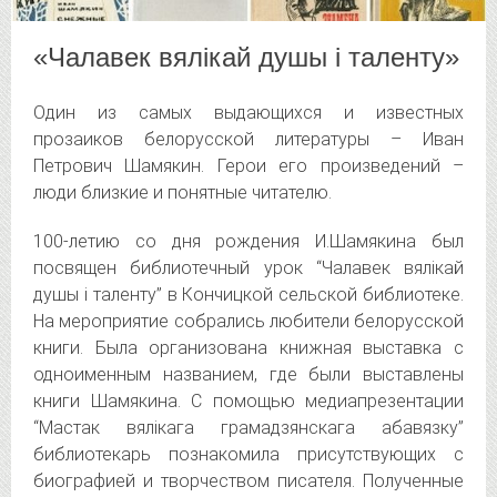
«Чалавек вялікай душы і таленту»
Один из самых выдающихся и известных
прозаиков белорусской литературы – Иван
Петрович Шамякин.
Герои его произведений –
люди близкие и понятные читателю.
100-летию со дня рождения И.Шамякина был
посвящен библиотечный урок “Чалавек вялікай
душы і таленту” в Кончицкой сельской библиотеке.
На мероприятие собрались любители белорусской
книги. Была организована книжная выставка с
одноименным названием, где были выставлены
книги Шамякина. С помощью медиапрезентации
“Мастак вялікага грамадзянскага абавязку”
библиотекарь познакомила присутствующих с
биографией и творчеством писателя. Полученные