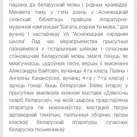
пашана да беларускай мовы і родных краявідаў.
Менавіта таму, у гэты дзень у Аснежыцкай
сельскай бібліятэцы прайшла літаратурна-
музычная кампазіцыя “Багата, родная ты мова…” для
вучняў і настаўнікаў УА “Аснежыцкая сярэдняя
школа”. Пад час мерапрыемства прысутныя
пазнаёміліся з гістарычным шляхам і сучасным
становішчам беларускай мовы, змаглі пачуць яе
мілагучнасць, цудоўныя песні, вершы ў выкананні
Аляксандры Вайтовіч, вучаніцы 4-га класа, Паліны і
Ангеліны Качаноўскіх, вучаніц 4-га і 7-га класаў і
адчуць гонар быць беларусамі. Вялікі інтарэс у
прысутных выклікала кніжная выстава «Дзівосны
скарб беларусаў», на якой шырока прадстаўлена
літаратура па мовазнаўству, мастацкія творы
адпаведнай тэматыкі, паэтычныя зборнікі, творы
класікаў беларускай літаратуры, сучасных
беларускіх пісьменнікаў.