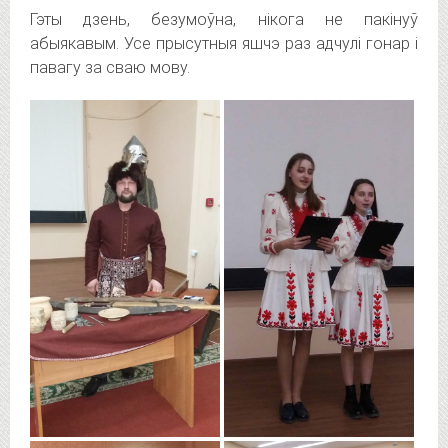
Гэты дзень, безумоўна, нікога не пакінуў
абыякавым. Усе прысутныя яшчэ раз адчулі гонар і
павагу за сваю мову.