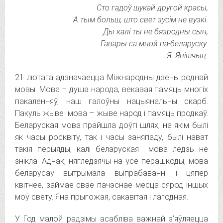
Сто гадоў шукай другой красы,
А тым больш, што свет зусім не вузкі.
Ды калі ты не бязродны сын,
Гавары са мной па-беларуску.
Я. Янішчыц.
21 лютага адзначаецца Міжнародны дзень роднай
мовы. Мова –
душа народа, векавая памяць многіх
пакаленняў, наш галоўны нацыянальны скарб.
Пакуль жыве мова – жыве народ і памяць продкаў.
Беларуская мова прайшла доўгі шлях, на якім былі
як часы росквіту, так і часы заняпаду, былі нават
такія перыяды, калі беларуская мова ледзь не
знікла. Аднак, нягледзячы на ўсе перашкоды, мова
беларусаў вытрымала выпрабаванні і цяпер
квітнее, займае сваё пачэснае месца сярод іншых
моў свету. Яна прыгожая, сакавітая і лагодная.
У Год малой радзімы асабліва важнай з’яўляецца