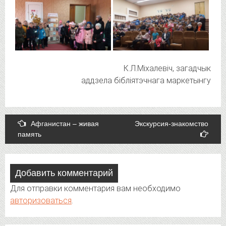
К.Л.Міхалевіч, загадчык
аддзела бібліятэчнага маркетынгу
Post
Афганистан – живая
Экскурсия-знакомство
память
navigation
Добавить комментарий
Для отправки комментария вам необходимо
авторизоваться
.