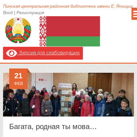
Пинская центральная районная библиотека имени Е. Янищиц
Вход
|
Регистрация
Версия для слабовидящих
21
ФЕВ
Багата, родная ты мова…