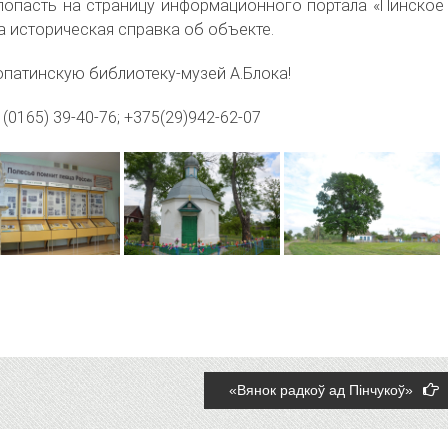
 попасть на страницу информационного портала «Пинское
а историческая справка об объекте.
патинскую библиотеку-музей А.Блока!
 (0165) 39-40-76; +375(29)942-62-07
«Вянок радкоў ад Пінчукоў»