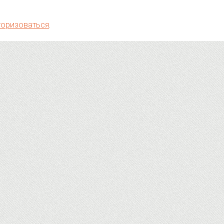
торизоваться
.