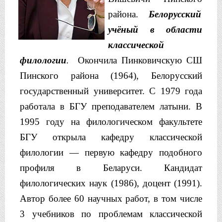
района.
Белорусский
учёный в области
классической
филологии
.
Окончила
Пинковичскую
СШ
Пинского
района (1964), Белорусский
государственный университет.
С 1979 года
работала в БГУ преподавателем латыни. В
1995 году на филологическом факультете
БГУ открыла кафедру классической
филологии — первую кафедру подобного
профиля в Беларуси.
Кандидат
филологических наук (1986), доцент (1991).
Автор бо
лее 60 научных работ, в том числе
3 учебников по проблемам клас
сической