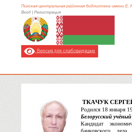
Пинская центральная районная библиотека имени Е.
Вход
|
Регистрация
Версия для слабовидящих
ТКАЧУК СЕРГ
Родился 
18
января 
1
Белорусский учёный
Кандидат экономи
банковского дела 