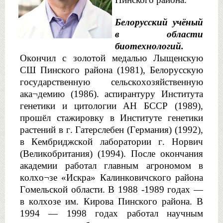
Белорусский учёный 
в области 
биотехнологий.
Окончил с золотой медалью 
Лыщенскую
СШ 
Пинского
 района (1981), Белорусскую 
государственную сельскохозяйственную 
ака¬демию
 (1986). аспирантуру Института 
генетики и цитологии АН БССР (1989), 
прошёл стажировку в Институте генетики 
растений в г. 
Гатерслебен
 (Германия) (1992), 
в Кембриджской лаборатории г. 
Норвич
(Великобритания) (1994).
После окончания 
академии работал главным агрономом в 
колхо¬зе
 «Искра» 
Калинковичского
 района 
Гомельской области. В 1988 -1989 годах — 
в колхозе им. Кирова Пинского района. В 
1994 — 1998
 годах работал научным 